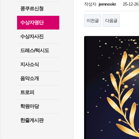
작성자
jemncokr
25-12-26
콩쿠르신청
이전글
다음글
수상자명단
수상자사진
드레스/턱시도
지사소식
음악소개
트로피
학원마당
한줄게시판